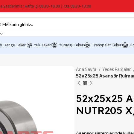
a Saatlerimiz : Hafta Içi 08:30–18:00 | Cts 08:30–13:00
Denge Tekeri
Yük Tekeri
Yürüyüş Tekeri
Transpalet Tekeri
Do
Ana Sayfa
Yedek Parçalar
52x25x25 Asansör Rulma
52x25x25 A
NUTR205 X
Asansör sistemlerinde kulla