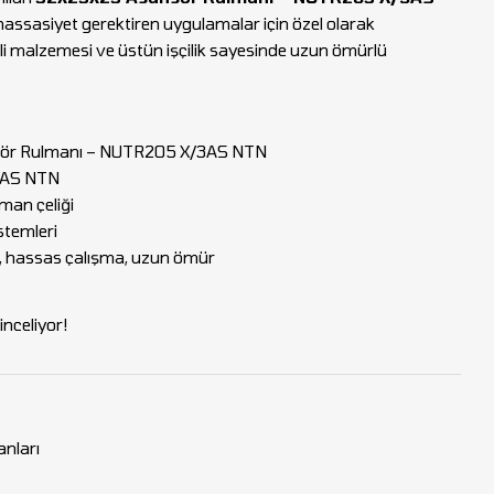
 hassasiyet gerektiren uygulamalar için özel olarak
eli malzemesi ve üstün işçilik sayesinde uzun ömürlü
ör Rulmanı – NUTR205 X/3AS NTN
AS NTN
lman çeliği
stemleri
k, hassas çalışma, uzun ömür
nceliyor!
nları