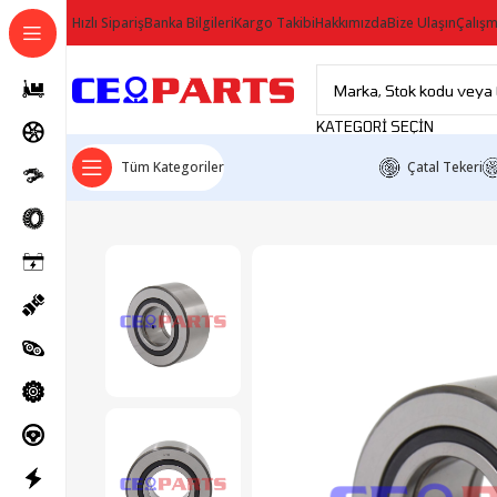
Hızlı Sipariş
Banka Bilgileri
Kargo Takibi
Hakkımızda
Bize Ulaşın
Çalışm
KATEGORI SEÇIN
Tüm Kategoriler
Çatal Tekeri