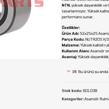
NTN
, yüksek dayanıklılık ve
tasarlanmıştır. Yüksek kalit
performans sunar.
Özellikler:
Ürün Adı:
52x25x25 Asans
Parça Kodu:
NUTR205 X/3
Malzeme:
Yüksek kaliteli ru
Kullanım Alanı:
Asansör si
Avantaj:
Yüksek dayanıklılı
19
Bu ürünü şu anda i
Stok kodu:
601.038
Kategoriler:
Asansör Rulma