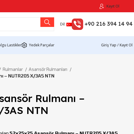
Kayıt Ol
+90 216 394 14 94
Dil:
lgu Lastikler
Yedek Parçalar
Giriş Yap / Kayıt Ol
Rulmanlar
Asansör Rulmanları
nı – NUTR205 X/3AS NTN
sansör Rulmanı –
/3AS NTN
nılan
52x25x25 Asansör Rulmanı – NUTR205 X/3AS