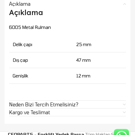
Açıklama
Açıklama
6005 Metal Rulman
Delik çapı
25
mm
Dış çap
47
mm
Genişlik
12
mm
Neden Bizi Tercih Etmelisiniz?
Kargo ve Teslimat
CEOPARTS - Forklift Yedek Parça
Tüm Hakları Saklıdır.