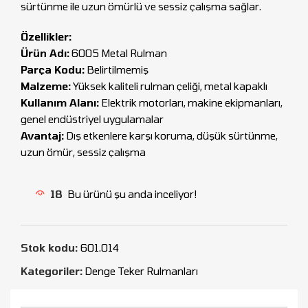
sürtünme ile uzun ömürlü ve sessiz çalışma sağlar.
Özellikler:
Ürün Adı:
6005 Metal Rulman
Parça Kodu:
Belirtilmemiş
Malzeme:
Yüksek kaliteli rulman çeliği, metal kapaklı
Kullanım Alanı:
Elektrik motorları, makine ekipmanları,
genel endüstriyel uygulamalar
Avantaj:
Dış etkenlere karşı koruma, düşük sürtünme,
uzun ömür, sessiz çalışma
18
Bu ürünü şu anda inceliyor!
Stok kodu:
601.014
Kategoriler:
Denge Teker Rulmanları