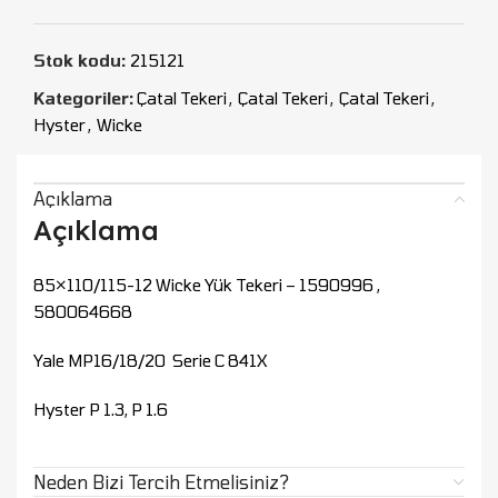
Stok kodu:
215121
Kategoriler:
Çatal Tekeri
,
Çatal Tekeri
,
Çatal Tekeri
,
Hyster
,
Wicke
Açıklama
Açıklama
85×110/115-12 Wicke Yük Tekeri – 1590996 ,
580064668
Yale MP16/18/20 Serie C 841X
Hyster P 1.3, P 1.6
Neden Bizi Tercih Etmelisiniz?