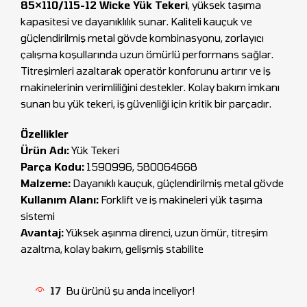
85×110/115-12 Wicke Yük Tekeri
, yüksek taşıma
kapasitesi ve dayanıklılık sunar. Kaliteli kauçuk ve
güçlendirilmiş metal gövde kombinasyonu, zorlayıcı
çalışma koşullarında uzun ömürlü performans sağlar.
Titreşimleri azaltarak operatör konforunu artırır ve iş
makinelerinin verimliliğini destekler. Kolay bakım imkanı
sunan bu yük tekeri, iş güvenliği için kritik bir parçadır.
Özellikler
Ürün Adı:
Yük Tekeri
Parça Kodu:
1590996, 580064668
Malzeme:
Dayanıklı kauçuk, güçlendirilmiş metal gövde
Kullanım Alanı:
Forklift ve iş makineleri yük taşıma
sistemi
Avantaj:
Yüksek aşınma direnci, uzun ömür, titreşim
azaltma, kolay bakım, gelişmiş stabilite
17
Bu ürünü şu anda inceliyor!