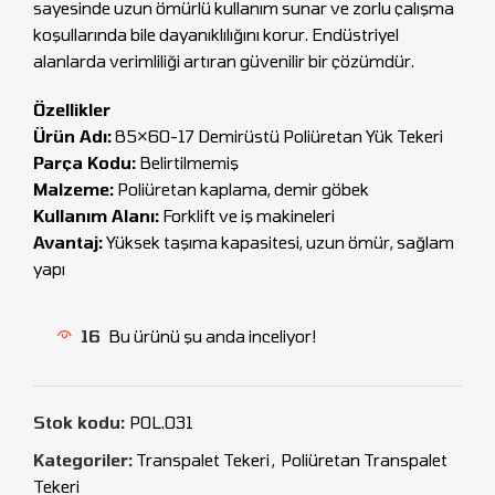
sayesinde uzun ömürlü kullanım sunar ve zorlu çalışma
koşullarında bile dayanıklılığını korur. Endüstriyel
alanlarda verimliliği artıran güvenilir bir çözümdür.
Özellikler
Ürün Adı:
85×60-17 Demirüstü Poliüretan Yük Tekeri
Parça Kodu:
Belirtilmemiş
Malzeme:
Poliüretan kaplama, demir göbek
Kullanım Alanı:
Forklift ve iş makineleri
Avantaj:
Yüksek taşıma kapasitesi, uzun ömür, sağlam
yapı
16
Bu ürünü şu anda inceliyor!
Stok kodu:
POL.031
Kategoriler:
Transpalet Tekeri
,
Poliüretan Transpalet
Tekeri