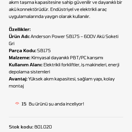
akım taşıma kapasitesine sahip güvenilir ve dayanıklı bir
akü konnektörüdür. Endüstriyel ve elektrikli araç
uygulamalarında yaygın olarak kullanılır.
Özellikler:
Ürün Adı:
Anderson Power SB175 – 600V Akü Soketi
Gri
Parça Kodu:
SB175
Malzeme:
Kimyasal dayanıklı PBT/PC karışımı
Kullanım Alanı:
Elektrikli forkliftler, iş makineleri, enerji
depolama sistemleri
Avantaj:
Yüksek akım kapasitesi, sağlam yapı, kolay
montaj
15
Bu ürünü şu anda inceliyor!
Stok kodu:
801.020