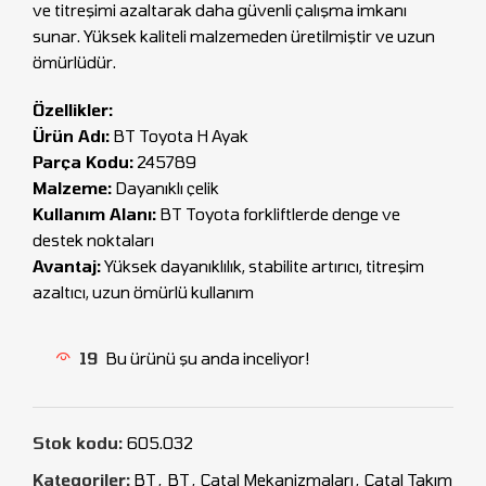
ve titreşimi azaltarak daha güvenli çalışma imkanı
sunar. Yüksek kaliteli malzemeden üretilmiştir ve uzun
ömürlüdür.
Özellikler:
Ürün Adı:
BT Toyota H Ayak
Parça Kodu:
245789
Malzeme:
Dayanıklı çelik
Kullanım Alanı:
BT Toyota forkliftlerde denge ve
destek noktaları
Avantaj:
Yüksek dayanıklılık, stabilite artırıcı, titreşim
azaltıcı, uzun ömürlü kullanım
19
Bu ürünü şu anda inceliyor!
Stok kodu:
605.032
Kategoriler:
BT
,
BT
,
Çatal Mekanizmaları
,
Çatal Takım