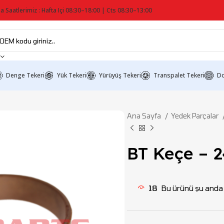
a Saatlerimiz : Hafta Içi 08:30–18:00 | Cts 08:30–13:00
Denge Tekeri
Yük Tekeri
Yürüyüş Tekeri
Transpalet Tekeri
Do
Ana Sayfa
Yedek Parçalar
BT Keçe – 
18
Bu ürünü şu anda i