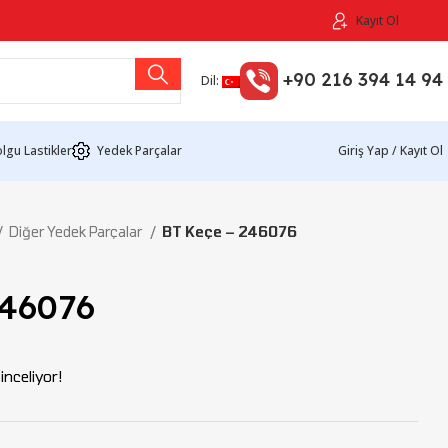
Kayıt Ol
+90 216 394 14 94
Dil:
lgu Lastikler
Yedek Parçalar
Giriş Yap / Kayıt Ol
Diğer Yedek Parçalar
BT Keçe – 246076
246076
nceliyor!