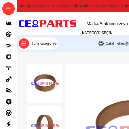
Hızlı Sipariş
Banka Bilgileri
Kargo Takibi
Hakkımızda
Bize Ulaşın
Çalışm
KATEGORI SEÇIN
Tüm Kategoriler
Çatal Tekeri