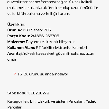
güvenilir sensör performansı sağlar. Yüksek kaliteli
malzemeler kullanılarak üretilmiş olup uzun ömürlüdür
ve forkliftin çalışma verimliliğini artırır.
Özellikler:
Ürün Adı:
BT Sensör 706
Parça Kodu:
241868, 266706
Malzeme:
Dayanıklı elektronik bileşenler
Kullanım Alanı:
BT forklift elektronik sistemleri
Avantaj:
Yüksek hassasiyet, güvenilir çalışma, uzun
ömür
15
Bu ürünü şu anda inceliyor!
Stok kodu:
CEO200279
Kategoriler:
BT
,
Elektrik ve Sistem Parçaları
,
Yedek
Parçalar