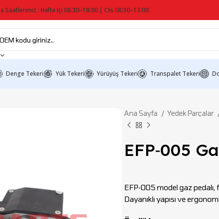
a Saatlerimiz : Hafta Içi 08:30–18:00 | Cts 08:30–13:00
Denge Tekeri
Yük Tekeri
Yürüyüş Tekeri
Transpalet Tekeri
Do
Ana Sayfa
Yedek Parçalar
EFP‑005 Ga
EFP‑005 model gaz pedalı, for
Dayanıklı yapısı ve ergonomi