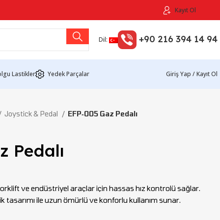
Kayıt Ol
+90 216 394 14 94
Dil:
lgu Lastikler
Yedek Parçalar
Giriş Yap / Kayıt Ol
Joystick & Pedal
EFP‑005 Gaz Pedalı
z Pedalı
klift ve endüstriyel araçlar için hassas hız kontrolü sağlar.
k tasarımı ile uzun ömürlü ve konforlu kullanım sunar.