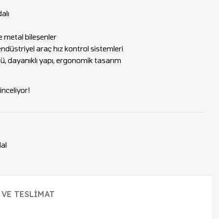
alı
 metal bileşenler
endüstriyel araç hız kontrol sistemleri
ü, dayanıklı yapı, ergonomik tasarım
nceliyor!
al
 VE TESLIMAT