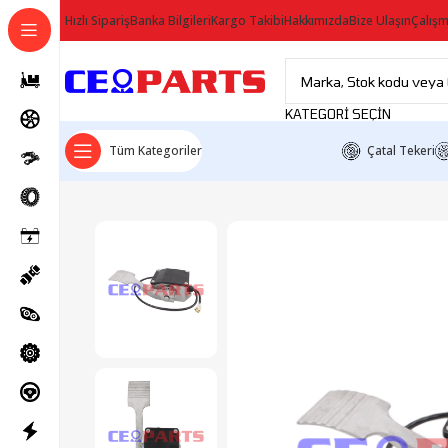
Hızlı Sipariş
Banka Bilgileri
Kargo Takibi
Hakkımızda
Bize Ulaşın
Çalışm
KATEGORI SEÇIN
Tüm Kategoriler
Çatal Tekeri