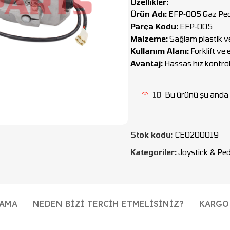
Özellikler:
Ürün Adı:
EFP‑005 Gaz Ped
Parça Kodu:
EFP‑005
Malzeme:
Sağlam plastik ve
Kullanım Alanı:
Forklift ve 
Avantaj:
Hassas hız kontrol
10
Bu ürünü şu anda i
Stok kodu:
CEO200019
Kategoriler:
Joystick & Ped
LAMA
NEDEN BIZI TERCIH ETMELISINIZ?
KARGO