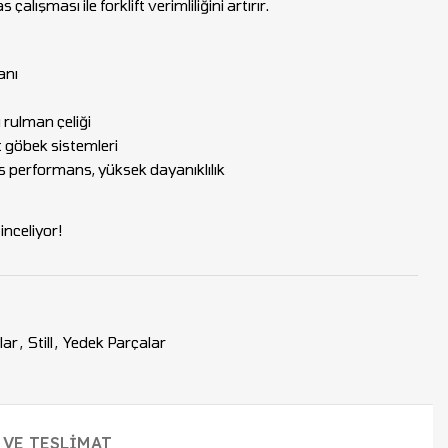
lışması ile forklift verimliliğini artırır.
anı
rulman çeliği
t göbek sistemleri
performans, yüksek dayanıklılık
nceliyor!
lar
,
Still
,
Yedek Parçalar
 VE TESLIMAT