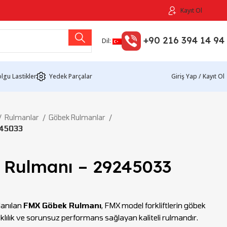
Kayıt Ol
+90 216 394 14 94
Dil:
lgu Lastikler
Yedek Parçalar
Giriş Yap / Kayıt Ol
Rulmanlar
Göbek Rulmanlar
245033
Rulmanı – 29245033
lanılan
FMX Göbek Rulmanı
, FMX model forkliftlerin göbek
lılık ve sorunsuz performans sağlayan kaliteli rulmandır.