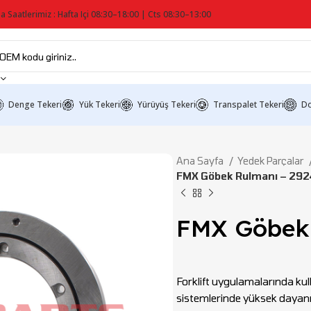
a Saatlerimiz : Hafta Içi 08:30–18:00 | Cts 08:30–13:00
Denge Tekeri
Yük Tekeri
Yürüyüş Tekeri
Transpalet Tekeri
Do
Ana Sayfa
Yedek Parçalar
FMX Göbek Rulmanı – 29
FMX Göbek 
Forklift uygulamalarında kul
sistemlerinde yüksek dayanık