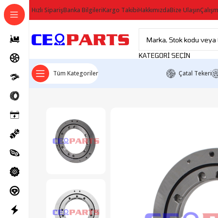
Hızlı Sipariş
Banka Bilgileri
Kargo Takibi
Hakkımızda
Bize Ulaşın
Çalışm
KATEGORI SEÇIN
Tüm Kategoriler
Çatal Tekeri