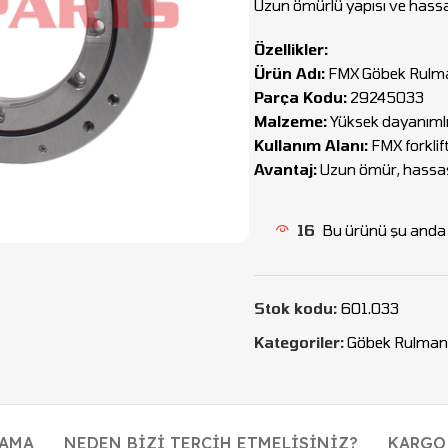
Uzun ömürlü yapısı ve hassas ça
Özellikler:
Ürün Adı:
FMX Göbek Rulm
Parça Kodu:
29245033
Malzeme:
Yüksek dayanımlı 
Kullanım Alanı:
FMX forklif
Avantaj:
Uzun ömür, hassas 
16
Bu ürünü şu anda i
Stok kodu:
601.033
Kategoriler:
Göbek Rulman
LAMA
NEDEN BIZI TERCIH ETMELISINIZ?
KARGO