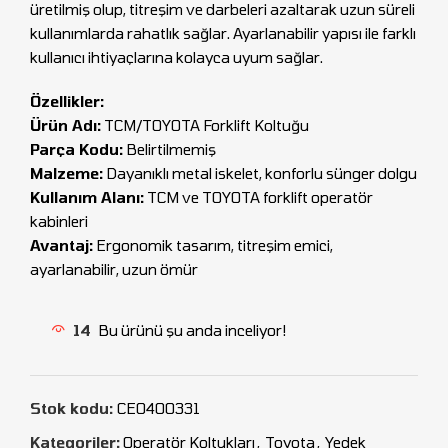
üretilmiş olup, titreşim ve darbeleri azaltarak uzun süreli
kullanımlarda rahatlık sağlar. Ayarlanabilir yapısı ile farklı
kullanıcı ihtiyaçlarına kolayca uyum sağlar.
Özellikler:
Ürün Adı:
TCM/TOYOTA Forklift Koltuğu
Parça Kodu:
Belirtilmemiş
Malzeme:
Dayanıklı metal iskelet, konforlu sünger dolgu
Kullanım Alanı:
TCM ve TOYOTA forklift operatör
kabinleri
Avantaj:
Ergonomik tasarım, titreşim emici,
ayarlanabilir, uzun ömür
14
Bu ürünü şu anda inceliyor!
Stok kodu:
CEO400331
Kategoriler:
Operatör Koltukları
,
Toyota
,
Yedek