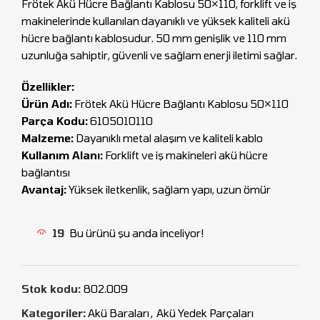
Frötek Akü Hücre Bağlantı Kablosu 50×110, forklift ve iş
makinelerinde kullanılan dayanıklı ve yüksek kaliteli akü
hücre bağlantı kablosudur. 50 mm genişlik ve 110 mm
uzunluğa sahiptir, güvenli ve sağlam enerji iletimi sağlar.
Özellikler:
Ürün Adı:
Frötek Akü Hücre Bağlantı Kablosu 50×110
Parça Kodu:
6105010110
Malzeme:
Dayanıklı metal alaşım ve kaliteli kablo
Kullanım Alanı:
Forklift ve iş makineleri akü hücre
bağlantısı
Avantaj:
Yüksek iletkenlik, sağlam yapı, uzun ömür
19
Bu ürünü şu anda inceliyor!
Stok kodu:
802.009
Kategoriler:
Akü Baraları
,
Akü Yedek Parçaları