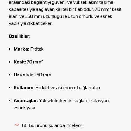
arasındaki bağlantıyı güvenli ve yüksek akım taşıma
kapasitesiyle sağlayan kaliteli bir kablodur. 70 mm² kesit
alanı ve 150 mm uzunluğu ile uzun ömürlü ve esnek
yapısıyla dikkat çeker.
Özellikler:
Marka:
Frötek
Kesit:
70 mm²
Uzunluk:
150 mm
Kullanım:
Forklift ve akü hücre bağlantıları
Avantajlar:
Yüksek iletkenlik, sağlam izolasyon,
esnek yapı
18
Bu ürünü şu anda inceliyor!