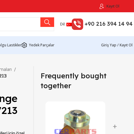
Kayıt Ol
+90 216 394 14 94
Dil:
lgu Lastikler
Yedek Parçalar
Giriş Yap / Kayıt Ol
maları
Frequently bought
213
together
enge
7213
+
eri için özel