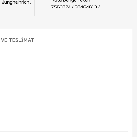
,
Jungheinrich
,
7563324 / 50464813 /
7611201
 VE TESLIMAT
+
125x50/60-20 Wicke
Denge Tekeri 7563324 /
50464813 / 7611201