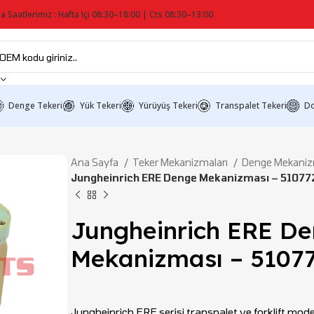
a Saatlerimiz : Hafta Içi 08:30–18:00 | Cts 08:30–13:00
Denge Tekeri
Yük Tekeri
Yürüyüş Tekeri
Transpalet Tekeri
Do
Ana Sayfa
Teker Mekanizmaları
Denge Mekaniz
Jungheinrich ERE Denge Mekanizması – 51077
Jungheinrich ERE D
Mekanizması – 5107
Jungheinrich ERE serisi transpalet ve forklift modell