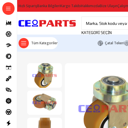
Hızlı Sipariş
Banka Bilgileri
Kargo Takibi
Hakkımızda
Bize Ulaşın
Çalışm
KATEGORI SEÇIN
Tüm Kategoriler
Çatal Tekeri