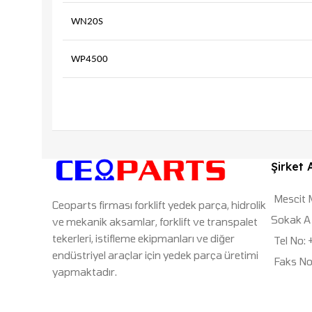
WN20S
WP4500
Şirket 
Mescit 
Ceoparts firması forklift yedek parça, hidrolik
Sokak A 
ve mekanik aksamlar, forklift ve transpalet
tekerleri, istifleme ekipmanları ve diğer
Tel No:
endüstriyel araçlar için yedek parça üretimi
Faks No
yapmaktadır.