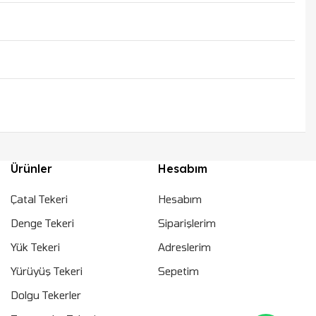
Ürünler
Hesabım
Jungheinrich ERE Denge
Mekanizması (Tekerleksiz)
Çatal Tekeri
Hesabım
- 50464801
Denge Tekeri
Siparişlerim
Yük Tekeri
Adreslerim
Yürüyüş Tekeri
Sepetim
Dolgu Tekerler
Birlikte satın alacağınız