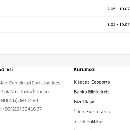
9.05 – 10.07
9.05 – 10.07
Adresi
Kurumsal
Kısacası Ceoparts
Mah. Demokrasi Cad. Ulugüney
Blok No:1 Tuzla/İstanbul
Banka Bilgilerimiz
 +90(216) 394 14 94
Bize Ulaşın
: +90(216) 394 16 37
Ödeme ve Teslimat
Gizlilik Politikası