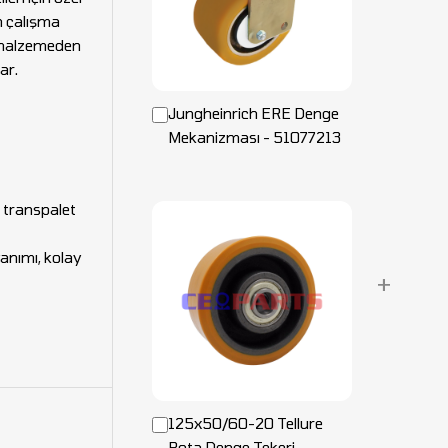
n çalışma
ı malzemeden
ar.
Jungheinrich ERE Denge
Mekanizması - 51077213
e transpalet
anımı, kolay
+
125x50/60-20 Tellure
Rota Denge Tekeri