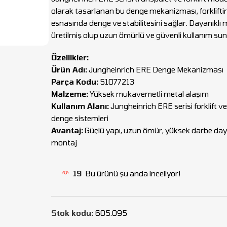
olarak tasarlanan bu denge mekanizması, forklifti
esnasında denge ve stabilitesini sağlar. Dayanıkl
üretilmiş olup uzun ömürlü ve güvenli kullanım sun
Özellikler:
Ürün Adı:
Jungheinrich ERE Denge Mekanizması
Parça Kodu:
51077213
Malzeme:
Yüksek mukavemetli metal alaşım
Kullanım Alanı:
Jungheinrich ERE serisi forklift v
denge sistemleri
Avantaj:
Güçlü yapı, uzun ömür, yüksek darbe day
montaj
19
Bu ürünü şu anda inceliyor!
Stok kodu:
605.095