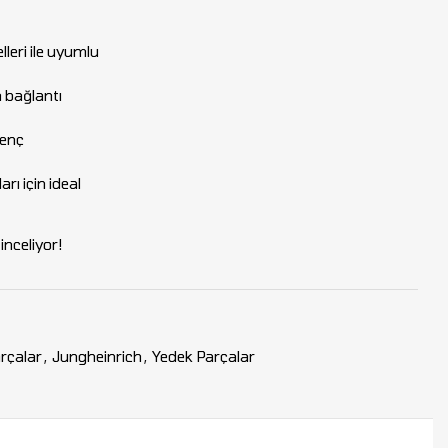
lleri ile uyumlu
 bağlantı
renç
arı için ideal
nceliyor!
rçalar
,
Jungheinrich
,
Yedek Parçalar