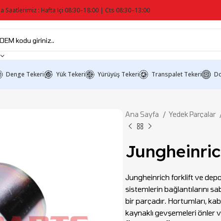
a Saatlerimiz : Hafta Içi 08:30–18:00 | Cts 08:30–13:00
Denge Tekeri
Yük Tekeri
Yürüyüş Tekeri
Transpalet Tekeri
Do
Ana Sayfa
Yedek Parçalar
Jungheinri
Jungheinrich forklift ve dep
sistemlerin bağlantılarını s
bir parçadır. Hortumları, kab
kaynaklı gevşemeleri önler v