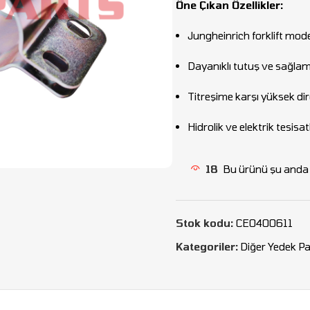
Öne Çıkan Özellikler:
Jungheinrich forklift mode
Dayanıklı tutuş ve sağlam
Titreşime karşı yüksek di
Hidrolik ve elektrik tesisatl
18
Bu ürünü şu anda i
Stok kodu:
CEO400611
Kategoriler:
Diğer Yedek Pa