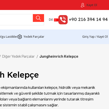
Kayıt Ol
+90 216 394 14 94
Dil:
lgu Lastikler
Yedek Parçalar
Giriş Yap / Kayıt Ol
Diğer Yedek Parçalar
Jungheinrich Kelepçe
ch Kelepçe
o ekipmanlarında kullanılan kelepçe, hidrolik veya mekanik
abitlemek ve güvenli şekilde tutmak için tasarlanmış dayanıklı
loları veya bağlantı elemanlarını yerinde tutarak titreşim
e sistemin stabil çalışmasını sağlar.