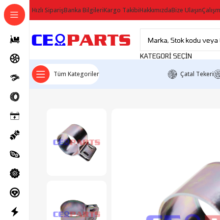
Hızlı Sipariş
Banka Bilgileri
Kargo Takibi
Hakkımızda
Bize Ulaşın
Çalışm
KATEGORI SEÇIN
Tüm Kategoriler
Çatal Tekeri