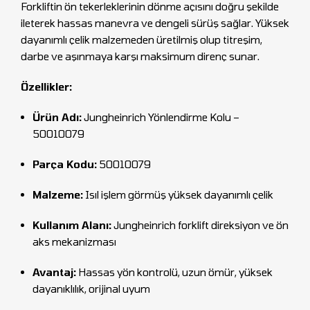
Forkliftin ön tekerleklerinin dönme açısını doğru şekilde
ileterek hassas manevra ve dengeli sürüş sağlar. Yüksek
dayanımlı çelik malzemeden üretilmiş olup titreşim,
darbe ve aşınmaya karşı maksimum direnç sunar.
Özellikler:
Ürün Adı:
Jungheinrich Yönlendirme Kolu –
50010079
Parça Kodu:
50010079
Malzeme:
Isıl işlem görmüş yüksek dayanımlı çelik
Kullanım Alanı:
Jungheinrich forklift direksiyon ve ön
aks mekanizması
Avantaj:
Hassas yön kontrolü, uzun ömür, yüksek
dayanıklılık, orijinal uyum