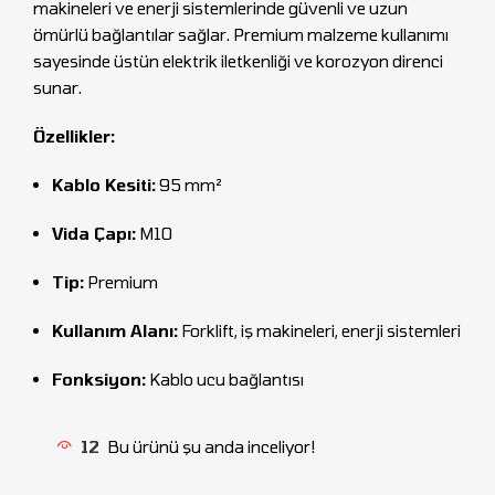
makineleri ve enerji sistemlerinde güvenli ve uzun
ömürlü bağlantılar sağlar. Premium malzeme kullanımı
sayesinde üstün elektrik iletkenliği ve korozyon direnci
sunar.
Özellikler:
Kablo Kesiti:
95 mm²
Vida Çapı:
M10
Tip:
Premium
Kullanım Alanı:
Forklift, iş makineleri, enerji sistemleri
Fonksiyon:
Kablo ucu bağlantısı
12
Bu ürünü şu anda inceliyor!