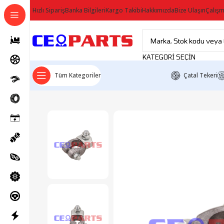
Hızlı Sipariş
Banka Bilgileri
Kargo Takibi
Hakkımızda
Bize Ulaşın
Çalışm
KATEGORI SEÇIN
Tüm Kategoriler
Çatal Tekeri