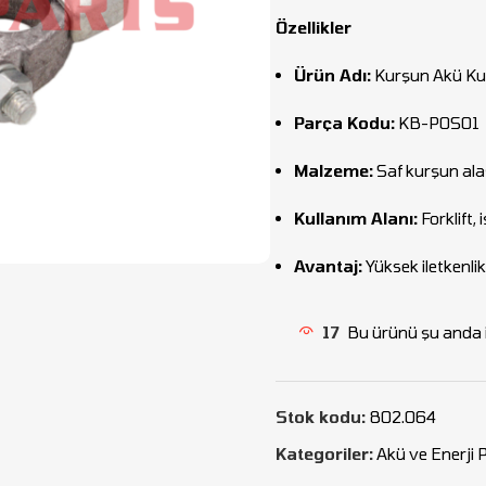
Özellikler
Ürün Adı:
Kurşun Akü Kut
Parça Kodu:
KB-POS01
Malzeme:
Saf kurşun ala
Kullanım Alanı:
Forklift,
Avantaj:
Yüksek iletkenli
17
Bu ürünü şu anda i
Stok kodu:
802.064
Kategoriler:
Akü ve Enerji 