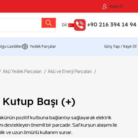
Kayıt Ol
+90 216 394 14 94
Dil:
lgu Lastikler
Yedek Parçalar
Giriş Yap / Kayıt Ol
Akü Yedek Parçaları
Akü ve Enerji Parçaları
Kutup Başı (+)
akünün pozitif kutbuna bağlantıyı sağlayarak elektrik
ı destekleyen önemli bir parçadır. Saf kurşun alaşımı ile
enlik ve uzun ömürlü kullanım sunar.