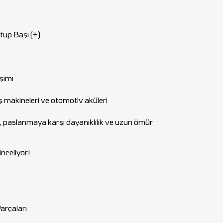
up Başı (+)
şımı
 iş makineleri ve otomotiv aküleri
k, paslanmaya karşı dayanıklılık ve uzun ömür
nceliyor!
Parçaları