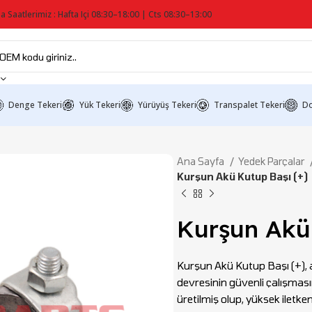
a Saatlerimiz : Hafta Içi 08:30–18:00 | Cts 08:30–13:00
Denge Tekeri
Yük Tekeri
Yürüyüş Tekeri
Transpalet Tekeri
Do
Ana Sayfa
Yedek Parçalar
Kurşun Akü Kutup Başı (+)
Kurşun Akü 
Kurşun Akü Kutup Başı (+), 
devresinin güvenli çalışmasın
üretilmiş olup, yüksek iletk