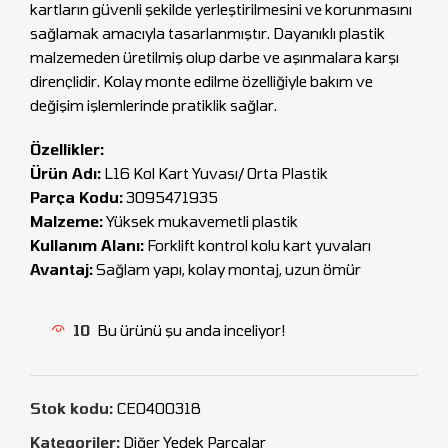
kartların güvenli şekilde yerleştirilmesini ve korunmasını
sağlamak amacıyla tasarlanmıştır. Dayanıklı plastik
malzemeden üretilmiş olup darbe ve aşınmalara karşı
dirençlidir. Kolay monte edilme özelliğiyle bakım ve
değişim işlemlerinde pratiklik sağlar.
Özellikler:
Ürün Adı:
L16 Kol Kart Yuvası/ Orta Plastik
Parça Kodu:
3095471935
Malzeme:
Yüksek mukavemetli plastik
Kullanım Alanı:
Forklift kontrol kolu kart yuvaları
Avantaj:
Sağlam yapı, kolay montaj, uzun ömür
10
Bu ürünü şu anda inceliyor!
Stok kodu:
CEO400318
Kategoriler:
Diğer Yedek Parçalar