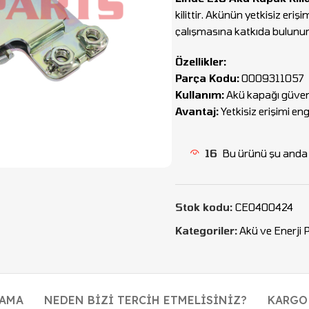
kilittir. Akünün yetkisiz eriş
çalışmasına katkıda bulunur
Özellikler:
Parça Kodu:
0009311057
Kullanım:
Akü kapağı güven
Avantaj:
Yetkisiz erişimi en
16
Bu ürünü şu anda i
Stok kodu:
CEO400424
Kategoriler:
Akü ve Enerji 
LAMA
NEDEN BIZI TERCIH ETMELISINIZ?
KARGO