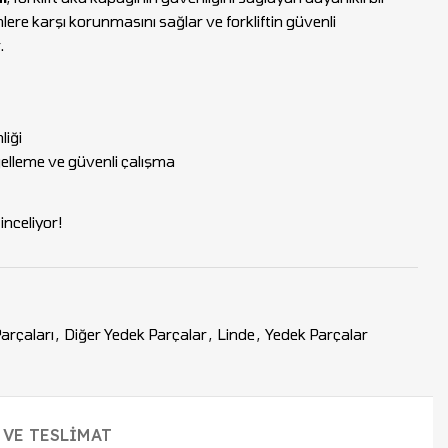
imlere karşı korunmasını sağlar ve forkliftin güvenli
.
liği
gelleme ve güvenli çalışma
nceliyor!
Parçaları
,
Diğer Yedek Parçalar
,
Linde
,
Yedek Parçalar
 VE TESLIMAT