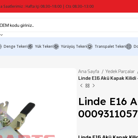
a Saatlerimiz : Hafta Içi 08:30–18:00 | Cts 08:30–13:00
Denge Tekeri
Yük Tekeri
Yürüyüş Tekeri
Transpalet Tekeri
Do
Ana Sayfa
Yedek Parçalar
Linde E16 Akü Kapak Kilid
Linde E16 A
0009311057
Linde E16 Akü Kapak Kilid