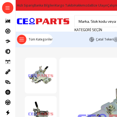
Hızlı Sipariş
Banka Bilgileri
Kargo Takibi
Hakkımızda
Bize Ulaşın
Çalışm
KATEGORI SEÇIN
Tüm Kategoriler
Çatal Tekeri