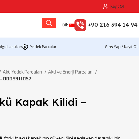
Kayıt Ol
+90 216 394 14 94
Dil:
lgu Lastikler
Yedek Parçalar
Giriş Yap / Kayıt Ol
Akü Yedek Parçaları
Akü ve Enerji Parçaları
i – 0009311057
kü Kapak Kilidi –
i
, forklift akü kapağının güvenliğini sağlayan dayanıklı bir