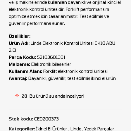
ve iş makinelerinde kullanılan dayanıklı ve orijinal ikinci el
elektronik kontrol ünitesidir. Forklift performansını
optimize etmek için tasarlanmıştır. Test edilmiş ve
güvenilir performans sunar.
Özellikler:
Ürün Adı:
Linde Elektronik Kontrol Ünitesi EK10 ABU
2.El
Parça Kodu:
52103601301
Malzeme:
Elektronik bileşenler
Kullanım Alanı:
Forklift elektronik kontrol ünitesi
Avantaj:
Dayanıklı, güvenilir, test edilmiş ikinci el ürün
20
Bu ürünü şu anda inceliyor!
Stok kodu:
CEO200373
Kategoriler:
İkinci El Ürünler
,
Linde
,
Yedek Parçalar