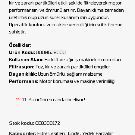
kir ve zararlı partikülleri etkili şekilde filtreleyerek motor
performansını ve ömrünü artırır. Dayanıklı malzemeden
üretilmiş olup uzun süreli kullanım için uygundur.
Operatör konforu ve makine verimliliği için kritik öneme
sahiptir.
Özellikler:
Ürün Kodu:
0009839000
Kullanım Alanı:
Forklift ve ağır iş makineleri motorları
Filtrasyon:
Toz, kir ve zararlı partikülleri engeller
Dayanıklılık:
Uzun ömürlü, sağlam malzeme
Performans:
Motor koruması ve makine verimliliği
11
Bu ürünü şu anda inceliyor!
Stok kodu:
CEO300172
Kategoriler:
Filtre Çeşitleri
,
Linde
,
Yedek Parçalar