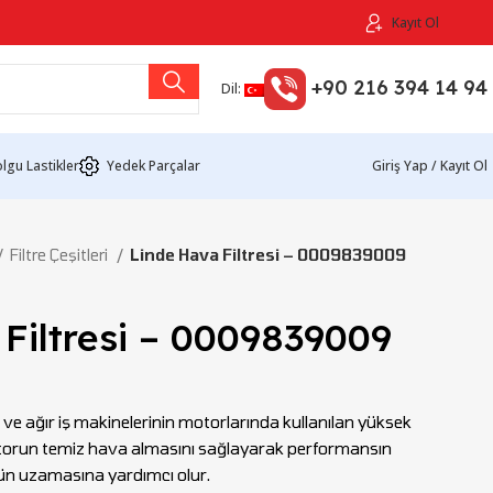
Kayıt Ol
+90 216 394 14 94
Dil:
lgu Lastikler
Yedek Parçalar
Giriş Yap / Kayıt Ol
Filtre Çeşitleri
Linde Hava Filtresi – 0009839009
Filtresi – 0009839009
ift ve ağır iş makinelerinin motorlarında kullanılan yüksek
 Motorun temiz hava almasını sağlayarak performansın
n uzamasına yardımcı olur.