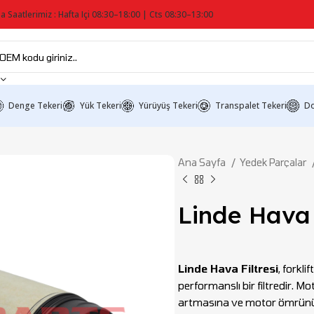
a Saatlerimiz : Hafta Içi 08:30–18:00 | Cts 08:30–13:00
Denge Tekeri
Yük Tekeri
Yürüyüş Tekeri
Transpalet Tekeri
Do
Ana Sayfa
Yedek Parçalar
Linde Hava 
Linde Hava Filtresi
, forkl
performanslı bir filtredir.
artmasına ve motor ömrünü