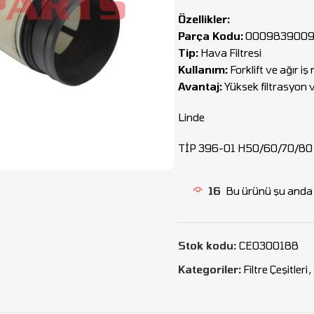
Özellikler:
Parça Kodu:
000983900
Tip:
Hava Filtresi
Kullanım:
Forklift ve ağır iş
Avantaj:
Yüksek filtrasyon ve
Linde
TİP 396-01 H50/60/70/80
16
Bu ürünü şu anda i
Stok kodu:
CEO300188
Kategoriler:
Filtre Çeşitleri
,