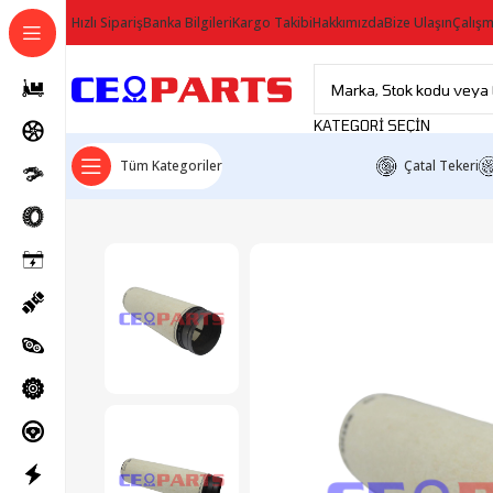
Hızlı Sipariş
Banka Bilgileri
Kargo Takibi
Hakkımızda
Bize Ulaşın
Çalışm
KATEGORI SEÇIN
Tüm Kategoriler
Çatal Tekeri