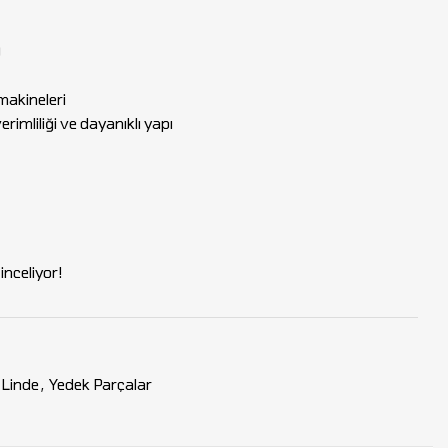
9
 makineleri
rimliliği ve dayanıklı yapı
nceliyor!
Linde
,
Yedek Parçalar