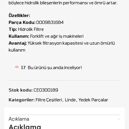
böylece hidrolik bileşenlerin performansı ve ömrü artar.
Özellikler:
Parça Kodu:
0009831684
Tip:
Hidrolik Filtre
Kullanım:
Forklift ve ağır iş makineleri
Avantaj:
Yüksek filtrasyon kapasitesi ve uzun ömürlü
kullanım
17
Bu ürünü şu anda inceliyor!
Stok kodu:
CEO300189
Kategoriler:
Filtre Çeşitleri
,
Linde
,
Yedek Parçalar
Açıklama
Açıklama