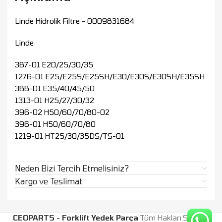
Linde Hidrolik Filtre – 0009831684
Linde
387-01 E20/25/30/35
1276-01 E25/E25S/E25SH/E30/E30S/E30SH/E35SH
388-01 E35/40/45/50
1313-01 H25/27/30/32
396-02 H50/60/70/80-02
396-01 H50/60/70/80
1219-01 HT25/30/35DS/TS-01
Neden Bizi Tercih Etmelisiniz?
Kargo ve Teslimat
CEOPARTS - Forklift Yedek Parça
Tüm Hakları Saklıdır.