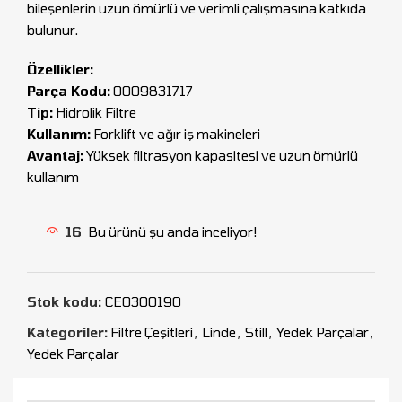
bileşenlerin uzun ömürlü ve verimli çalışmasına katkıda
bulunur.
Özellikler:
Parça Kodu:
0009831717
Tip:
Hidrolik Filtre
Kullanım:
Forklift ve ağır iş makineleri
Avantaj:
Yüksek filtrasyon kapasitesi ve uzun ömürlü
kullanım
16
Bu ürünü şu anda inceliyor!
Stok kodu:
CEO300190
Kategoriler:
Filtre Çeşitleri
,
Linde
,
Still
,
Yedek Parçalar
,
Yedek Parçalar