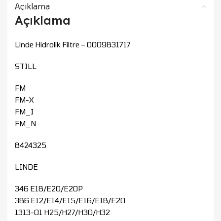
Açıklama
Açıklama
Linde Hidrolik Filtre – 0009831717
STILL
FM
FM-X
FM_I
FM_N
8424325
LINDE
346 E18/E20/E20P
386 E12/E14/E15/E16/E18/E20
1313-01 H25/H27/H30/H32