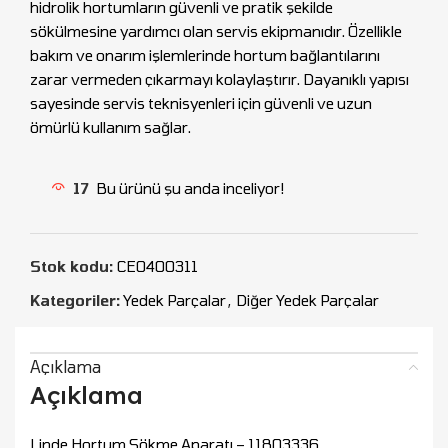
hidrolik hortumların güvenli ve pratik şekilde
sökülmesine yardımcı olan servis ekipmanıdır. Özellikle
bakım ve onarım işlemlerinde hortum bağlantılarını
zarar vermeden çıkarmayı kolaylaştırır. Dayanıklı yapısı
sayesinde servis teknisyenleri için güvenli ve uzun
ömürlü kullanım sağlar.
17
Bu ürünü şu anda inceliyor!
Stok kodu:
CEO400311
Kategoriler:
Yedek Parçalar
,
Diğer Yedek Parçalar
Açıklama
Açıklama
Linde Hortum Sökme Aparatı – 11803336,