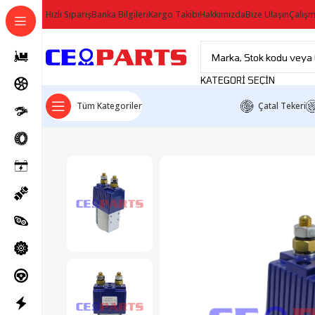
Hızlı Sipariş
Banka Bilgileri
Kargo Takibi
Hakkımızda
Bize Ulaşın
Çalışm
KATEGORI SEÇIN
Tüm Kategoriler
Çatal Tekeri