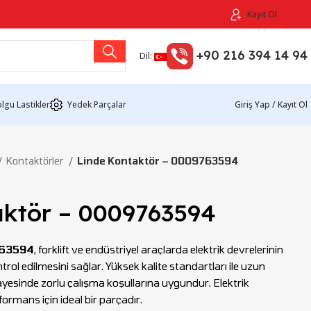
Kayıt Ol
+90 216 394 14 94
Dil:
lgu Lastikler
Yedek Parçalar
Giriş Yap / Kayıt Ol
Kontaktörler
Linde Kontaktör – 0009763594
aktör – 0009763594
763594
, forklift ve endüstriyel araçlarda elektrik devrelerinin
ntrol edilmesini sağlar. Yüksek kalite standartları ile uzun
ayesinde zorlu çalışma koşullarına uygundur. Elektrik
formans için ideal bir parçadır.