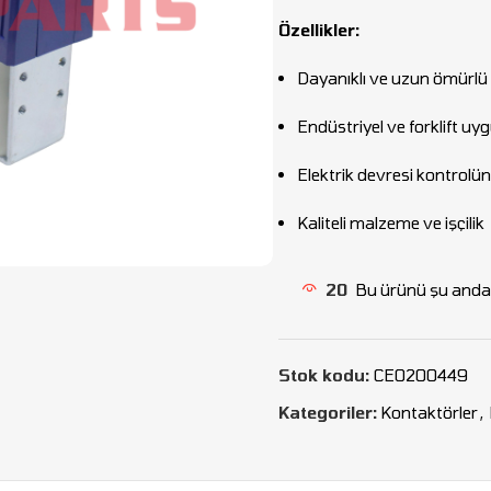
Özellikler:
Dayanıklı ve uzun ömürlü
Endüstriyel ve forklift u
Elektrik devresi kontrol
Kaliteli malzeme ve işçilik
20
Bu ürünü şu anda 
Stok kodu:
CEO200449
Kategoriler:
Kontaktörler
,