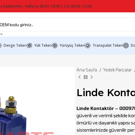
a Saatlerimiz : Hafta Içi 08:30–18:00 | Cts 08:30–13:00
Denge Tekeri
Yük Tekeri
Yürüyüş Tekeri
Transpalet Tekeri
Do
Ana Sayfa
Yedek Parçalar
Linde Kont
Linde Kontaktör – 0009
güvenli ve verimli şekilde ko
ömürlü ve dayanıklı yapısı s
sistemlerinizde güvenilir per