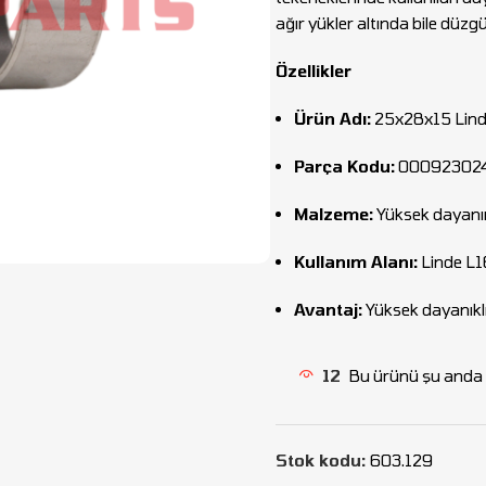
ağır yükler altında bile düzg
Özellikler
Ürün Adı:
25x28x15 Lind
Parça Kodu:
00092302
Malzeme:
Yüksek dayanıml
Kullanım Alanı:
Linde L16
Avantaj:
Yüksek dayanıkl
12
Bu ürünü şu anda i
Stok kodu:
603.129