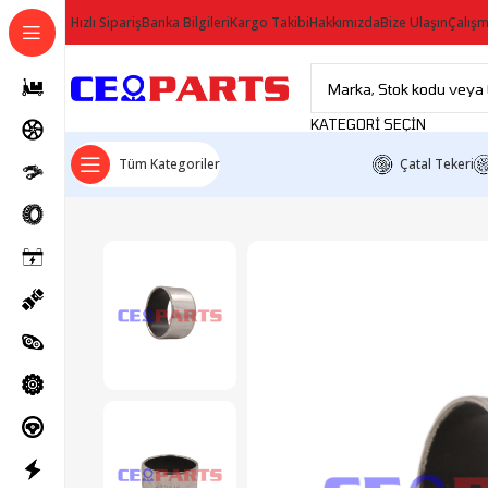
Hızlı Sipariş
Banka Bilgileri
Kargo Takibi
Hakkımızda
Bize Ulaşın
Çalışm
KATEGORI SEÇIN
Tüm Kategoriler
Çatal Tekeri