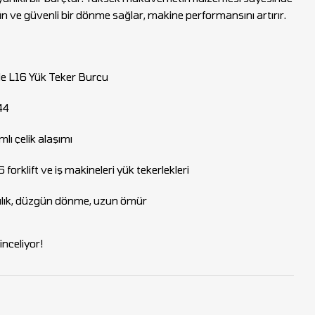
ün ve güvenli bir dönme sağlar, makine performansını artırır.
e L16 Yük Teker Burcu
44
ı çelik alaşımı
 forklift ve iş makineleri yük tekerlekleri
ılık, düzgün dönme, uzun ömür
nceliyor!