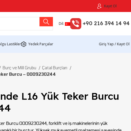
Kayıt Ol
+90 216 394 14 94
Dil:
lgu Lastikler
Yedek Parçalar
Giriş Yap / Kayıt Ol
Burç ve Mill Grubu
Çatal Burçları
Teker Burcu – 0009230244
inde L16 Yük Teker Burcu
44
r Burcu 0009230244, forklift ve iş makinelerinin yük
dayanıklı bir burçtur. Yüksek mukavemetli malzemesi sayesinde