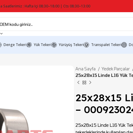
a Saatlerimiz : Hafta Içi 08:30–18:00 | Cts 08:30–13:00
Denge Tekeri
Yük Tekeri
Yürüyüş Tekeri
Transpalet Tekeri
Do
Ana Sayfa
Yedek Parçalar
25x28x15 Linde L16 Yük 
25x28x15 L
– 00092302
25x28x15 Linde L16 Yük Teke
tekerleklerinde kullanılan 