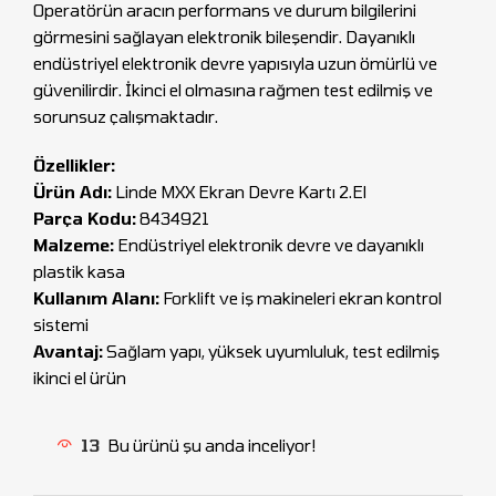
Operatörün aracın performans ve durum bilgilerini
görmesini sağlayan elektronik bileşendir. Dayanıklı
endüstriyel elektronik devre yapısıyla uzun ömürlü ve
güvenilirdir. İkinci el olmasına rağmen test edilmiş ve
sorunsuz çalışmaktadır.
Özellikler:
Ürün Adı:
Linde MXX Ekran Devre Kartı 2.El
Parça Kodu:
8434921
Malzeme:
Endüstriyel elektronik devre ve dayanıklı
plastik kasa
Kullanım Alanı:
Forklift ve iş makineleri ekran kontrol
sistemi
Avantaj:
Sağlam yapı, yüksek uyumluluk, test edilmiş
ikinci el ürün
13
Bu ürünü şu anda inceliyor!