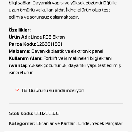
bilgi sağlar. Dayanıklı yapısı ve yüksek çözünürlüğü ile
uzun ömürlü ve kullanışlıdır. İkinci el ürün olup test
edilmiş ve sorunsuz çalışmaktadır.
Özellikler:
Ürün Adı:
Linde R06 Ekran
Parça Kodu:
1263611501
Malzeme:
Dayanıklı plastik ve elektronik panel
Kullanım Alanı:
Forklift ve iş makineleri bilgi ekranı
Avantaj:
Yüksek çözünürlük, dayanıklı yapı, test edilmiş
ikinci el ürün
18
Bu ürünü şu anda inceliyor!
Stok kodu:
CEO200333
Kategoriler:
Ekranlar ve Kartlar
,
Linde
,
Yedek Parçalar