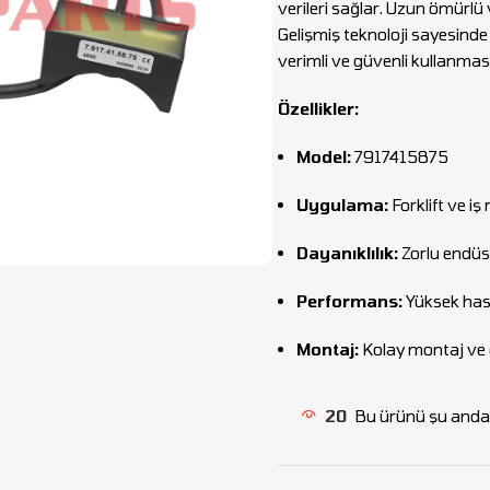
verileri sağlar. Uzun ömürlü 
Gelişmiş teknoloji sayesind
verimli ve güvenli kullanmas
Özellikler:
Model:
7917415875
Uygulama:
Forklift ve iş
Dayanıklılık:
Zorlu endüs
Performans:
Yüksek hassa
Montaj:
Kolay montaj ve
20
Bu ürünü şu anda 