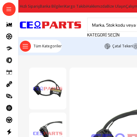
Hızlı Sipariş
Banka Bilgileri
Kargo Takibi
Hakkımızda
Bize Ulaşın
Çalışm
KATEGORI SEÇIN
Tüm Kategoriler
Çatal Tekeri