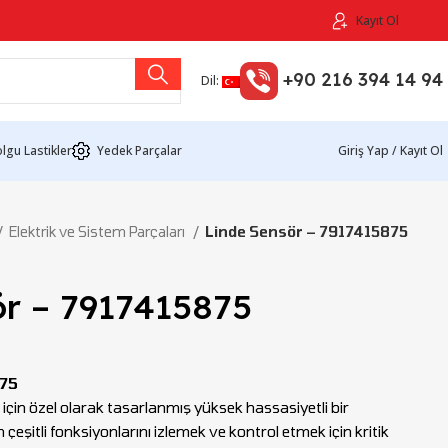
Kayıt Ol
+90 216 394 14 94
Dil:
lgu Lastikler
Yedek Parçalar
Giriş Yap / Kayıt Ol
Elektrik ve Sistem Parçaları
Linde Sensör – 7917415875
ör – 7917415875
875
i için özel olarak tasarlanmış yüksek hassasiyetli bir
çeşitli fonksiyonlarını izlemek ve kontrol etmek için kritik