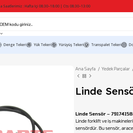
a Saatlerimiz : Hafta Içi 08:30–18:00 | Cts 08:30–13:00
Denge Tekeri
Yük Tekeri
Yürüyüş Tekeri
Transpalet Tekeri
Do
Ana Sayfa
Yedek Parçalar
Linde Sens
Linde Sensör – 7917415
Linde forklift ve iş makineler
sensördür. Bu sensör, aracın 