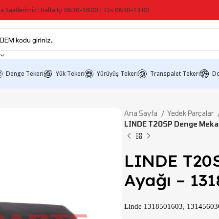
a Saatlerimiz : Hafta Içi 08:30–18:00 | Cts 08:30–13:00
Denge Tekeri
Yük Tekeri
Yürüyüş Tekeri
Transpalet Tekeri
Do
Ana Sayfa
Yedek Parçalar
LINDE T20SP Denge Mekan
LINDE T20
Ayağı – 13
Linde 1318501603, 13145603