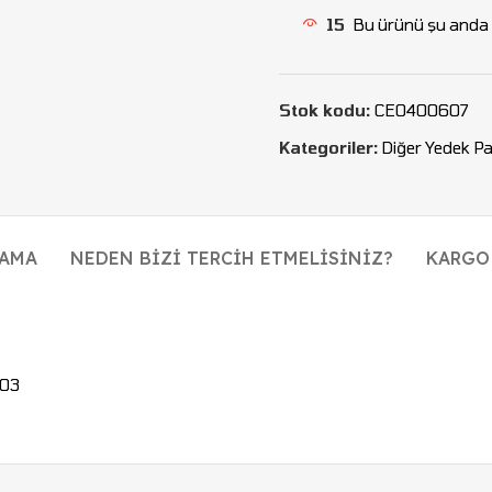
15
Bu ürünü şu anda i
Stok kodu:
CEO400607
Kategoriler:
Diğer Yedek Pa
LAMA
NEDEN BIZI TERCIH ETMELISINIZ?
KARGO
603