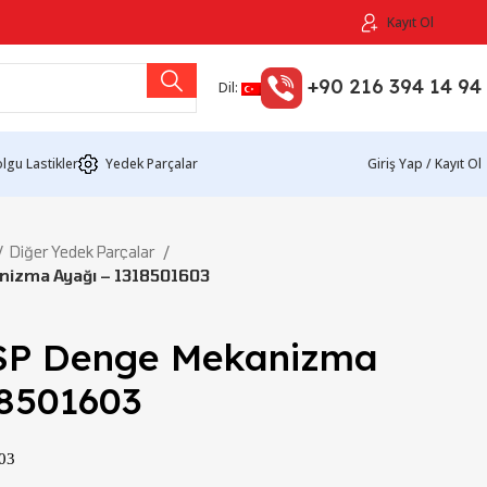
Kayıt Ol
+90 216 394 14 94
Dil:
lgu Lastikler
Yedek Parçalar
Giriş Yap / Kayıt Ol
Diğer Yedek Parçalar
izma Ayağı – 1318501603
SP Denge Mekanizma
18501603
03