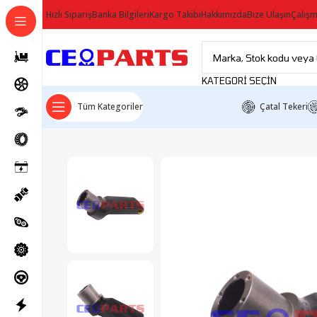
Hızlı Sipariş
Banka Bilgileri
Kargo Takibi
Hakkımızda
Bize Ulaşın
Çalışm
KATEGORI SEÇIN
Tüm Kategoriler
Çatal Tekeri