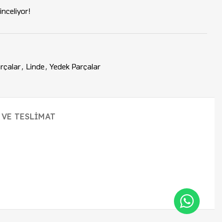
nceliyor!
rçalar
,
Linde
,
Yedek Parçalar
 VE TESLIMAT