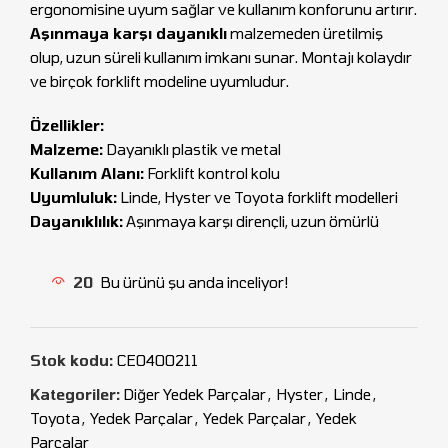
ergonomisine uyum sağlar ve kullanım konforunu artırır.
Aşınmaya karşı dayanıklı
malzemeden üretilmiş
olup, uzun süreli kullanım imkanı sunar. Montajı kolaydır
ve birçok forklift modeline uyumludur.
Özellikler:
Malzeme:
Dayanıklı plastik ve metal
Kullanım Alanı:
Forklift kontrol kolu
Uyumluluk:
Linde, Hyster ve Toyota forklift modelleri
Dayanıklılık:
Aşınmaya karşı dirençli, uzun ömürlü
20
Bu ürünü şu anda inceliyor!
Stok kodu:
CEO400211
Kategoriler:
Diğer Yedek Parçalar
,
Hyster
,
Linde
,
Toyota
,
Yedek Parçalar
,
Yedek Parçalar
,
Yedek
Parçalar