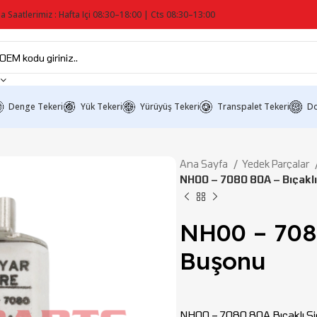
a Saatlerimiz : Hafta Içi 08:30–18:00 | Cts 08:30–13:00
Denge Tekeri
Yük Tekeri
Yürüyüş Tekeri
Transpalet Tekeri
Do
Ana Sayfa
Yedek Parçalar
NH00 – 7080 80A – Bıçaklı
NH00 – 7080
Buşonu
NH00 – 7080 80A Bıçaklı Sig