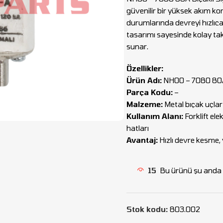
güvenilir bir yüksek akım ko
durumlarında devreyi hızlıca
tasarımı sayesinde kolay takıl
sunar.
Özellikler:
Ürün Adı:
NH00 – 7080 80A 
Parça Kodu:
–
Malzeme:
Metal bıçak uçlar
Kullanım Alanı:
Forklift ele
hatları
Avantaj:
Hızlı devre kesme,
15
Bu ürünü şu anda i
Stok kodu:
803.002