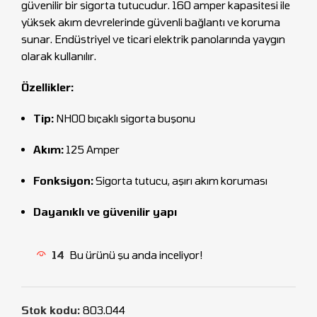
güvenilir bir sigorta tutucudur. 160 amper kapasitesi ile
yüksek akım devrelerinde güvenli bağlantı ve koruma
sunar. Endüstriyel ve ticari elektrik panolarında yaygın
olarak kullanılır.
Özellikler:
Tip:
NH00 bıçaklı sigorta buşonu
Akım:
125 Amper
Fonksiyon:
Sigorta tutucu, aşırı akım koruması
Dayanıklı ve güvenilir yapı
14
Bu ürünü şu anda inceliyor!
Stok kodu:
803.044