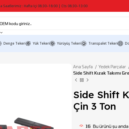
a Saatlerimiz : Hafta Içi 08:30–18:00 | Cts 08:30–13:00
Denge Tekeri
Yük Tekeri
Yürüyüş Tekeri
Transpalet Tekeri
Do
Ana Sayfa
Yedek Parçalar
Side Shift Kızak Takımı Gr
Side Shift 
Çin 3 Ton
16
Bu ürünü şu anda i