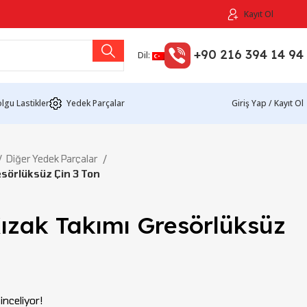
Kayıt Ol
+90 216 394 14 94
Dil:
lgu Lastikler
Yedek Parçalar
Giriş Yap / Kayıt Ol
Diğer Yedek Parçalar
esörlüksüz Çin 3 Ton
Kızak Takımı Gresörlüksüz
nceliyor!