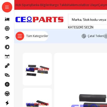
Hızlı Sipariş
Banka Bilgileri
Kargo Takibi
Hakkımızda
Bize Ulaşın
Çalışm
KATEGORI SEÇIN
Tüm Kategoriler
Çatal Tekeri