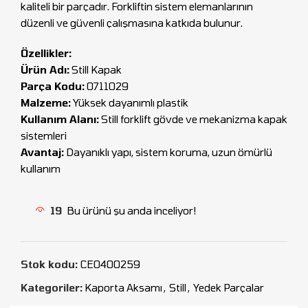
kaliteli bir parçadır. Forkliftin sistem elemanlarının
düzenli ve güvenli çalışmasına katkıda bulunur.
Özellikler:
Ürün Adı:
Still Kapak
Parça Kodu:
0711029
Malzeme:
Yüksek dayanımlı plastik
Kullanım Alanı:
Still forklift gövde ve mekanizma kapak
sistemleri
Avantaj:
Dayanıklı yapı, sistem koruma, uzun ömürlü
kullanım
19
Bu ürünü şu anda inceliyor!
Stok kodu:
CEO400259
Kategoriler:
Kaporta Aksamı
,
Still
,
Yedek Parçalar