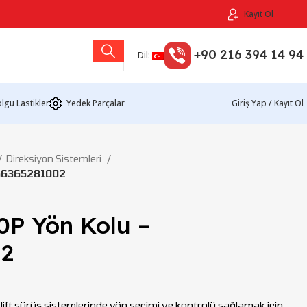
Kayıt Ol
+90 216 394 14 94
Dil:
lgu Lastikler
Yedek Parçalar
Giriş Yap / Kayıt Ol
Direksiyon Sistemleri
– 56365281002
20P Yön Kolu –
02
klift sürüş sistemlerinde yön seçimi ve kontrolü sağlamak için