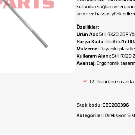
kullanılan sağlam ve ergono
artırır ve hassas yönlendir
Özellikler:
Ürün Adı:
Still RX20 20P Yö
Parça Kodu:
5636528100
Malzeme:
Dayanıklı plastik
Kullanım Alanı:
Still RX20 2
Avantaj:
Ergonomik tasarım,
17
Bu ürünü şu anda i
Stok kodu:
CEO200396
Kategoriler:
Direksiyon Sis