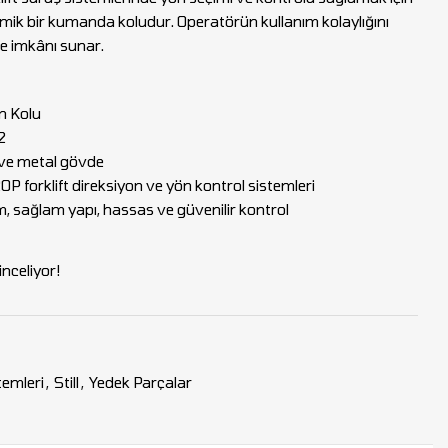
mik bir kumanda koludur. Operatörün kullanım kolaylığını
me imkânı sunar.
n Kolu
2
 ve metal gövde
0P forklift direksiyon ve yön kontrol sistemleri
 sağlam yapı, hassas ve güvenilir kontrol
nceliyor!
temleri
,
Still
,
Yedek Parçalar