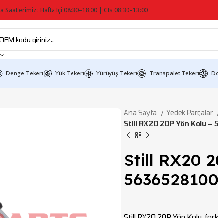
a Saatlerimiz : Hafta Içi 08:30–18:00 | Cts 08:30–13:00
Denge Tekeri
Yük Tekeri
Yürüyüş Tekeri
Transpalet Tekeri
Do
Ana Sayfa
Yedek Parçalar
Still RX20 20P Yön Kolu 
Still RX20 
563652810
Still RX20 20P Yön Kolu, for