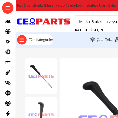
Hızlı Sipariş
Banka Bilgileri
Kargo Takibi
Hakkımızda
Bize Ulaşın
Çalışm
KATEGORI SEÇIN
Tüm Kategoriler
Çatal Tekeri