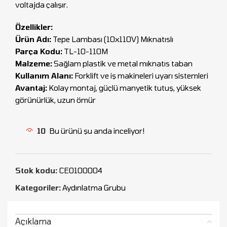
voltajda çalışır.
Özellikler:
Ürün Adı:
Tepe Lambası (10x110V) Mıknatıslı
Parça Kodu:
TL-10-110M
Malzeme:
Sağlam plastik ve metal mıknatıs taban
Kullanım Alanı:
Forklift ve iş makineleri uyarı sistemleri
Avantaj:
Kolay montaj, güçlü manyetik tutuş, yüksek
görünürlük, uzun ömür
10
Bu ürünü şu anda inceliyor!
Stok kodu:
CEO100004
Kategoriler:
Aydınlatma Grubu
Açıklama