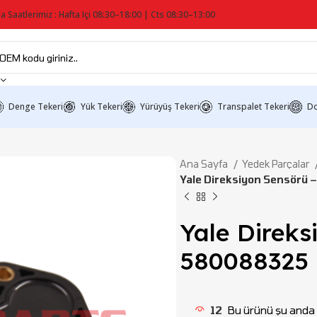
a Saatlerimiz : Hafta Içi 08:30–18:00 | Cts 08:30–13:00
Denge Tekeri
Yük Tekeri
Yürüyüş Tekeri
Transpalet Tekeri
Do
Ana Sayfa
Yedek Parçalar
Yale Direksiyon Sensörü
Yale Direks
580088325
12
Bu ürünü şu anda i