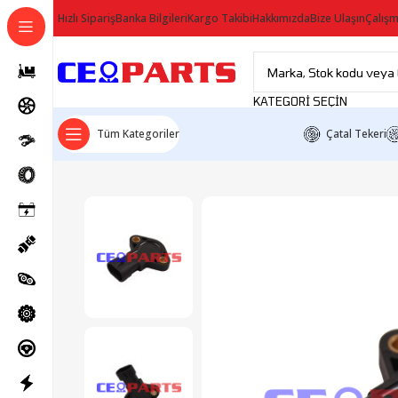
Hızlı Sipariş
Banka Bilgileri
Kargo Takibi
Hakkımızda
Bize Ulaşın
Çalışm
KATEGORI SEÇIN
Tüm Kategoriler
Çatal Tekeri