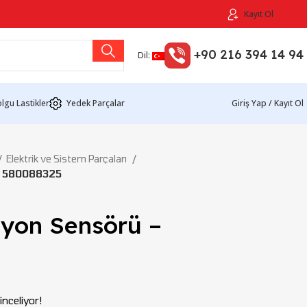
Kayıt Ol
+90 216 394 14 94
Dil:
lgu Lastikler
Yedek Parçalar
Giriş Yap / Kayıt Ol
Elektrik ve Sistem Parçaları
 – 580088325
iyon Sensörü –
nceliyor!