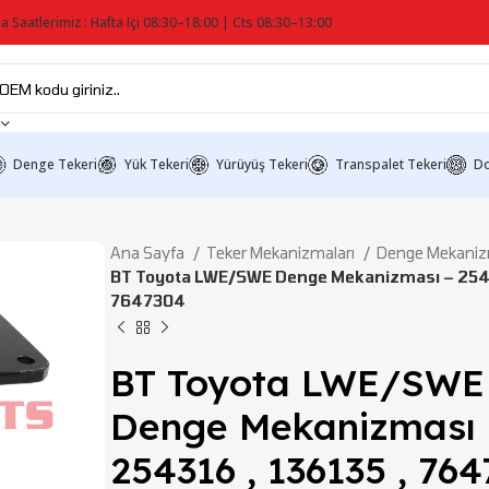
a Saatlerimiz : Hafta Içi 08:30–18:00 | Cts 08:30–13:00
Denge Tekeri
Yük Tekeri
Yürüyüş Tekeri
Transpalet Tekeri
Do
Ana Sayfa
Teker Mekanizmaları
Denge Mekaniz
BT Toyota LWE/SWE Denge Mekanizması – 25431
7647304
BT Toyota LWE/SWE
Denge Mekanizması 
254316 , 136135 , 76