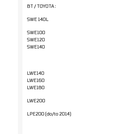
BT / TOYOTA :
SWE 140L
SWE100
SWE120
SWE140
LWE140
LWE160
LWE180
LWE200
LPE200 (do/to 2014)