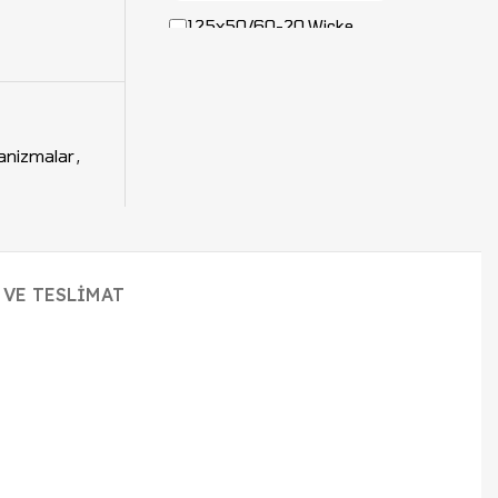
125x50/60-20 Wicke
Denge Tekeri 7563324 /
50464813 / 7611201
anizmalar
,
+
 VE TESLIMAT
BT Toyota LWE/SWE
Denge Mekanizması
(Tekerleksiz) – 254316 ,
136135 , 7647304