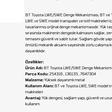
BT Toyota LWE/SWE Denge Mekanizması, BT ve T
LWE ve SWE model transpalet ve istif makineleri iç
tasarlanmış orijinal denge mekanizmasıdır. Yük ta
sırasında makinenin dengede kalmasını sağlar, zem
temasını güvenli ve sabit tutar. Sağlam gövde yap
ömürlü mekanik aksamı sayesinde zorlu çalışma k
dayanıklıdır.
Özellikler:
Ürün Adı:
BT Toyota LWE/SWE Denge Mekanizm
Parça Kodu:
254316 , 136135 , 7647304
Malzeme:
Yüksek dayanımlı metal
Kullanım Alanı:
BT ve Toyota LWE, SWE model tran
makineleri
Avantaj:
Yük dengesi, sağlam yapı, güvenli ve uz
kullanım