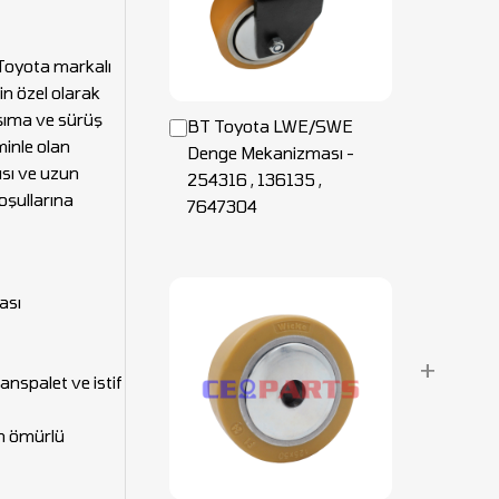
oyota markalı
in özel olarak
şıma ve sürüş
BT Toyota LWE/SWE
inle olan
Denge Mekanizması -
ısı ve uzun
254316 , 136135 ,
oşullarına
7647304
ası
+
spalet ve istif
un ömürlü