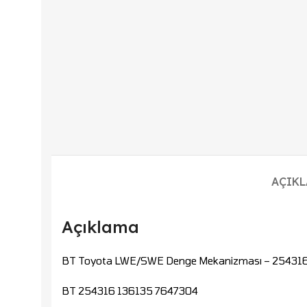
AÇIK
Açıklama
BT Toyota LWE/SWE Denge Mekanizması – 254316 
BT 254316 136135 7647304