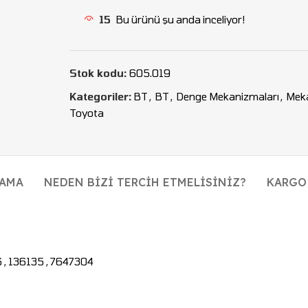
15
Bu ürünü şu anda inceliyor!
Stok kodu:
605.019
Kategoriler:
BT
,
BT
,
Denge Mekanizmaları
,
Mek
Toyota
LAMA
NEDEN BIZI TERCIH ETMELISINIZ?
KARGO
, 136135 , 7647304