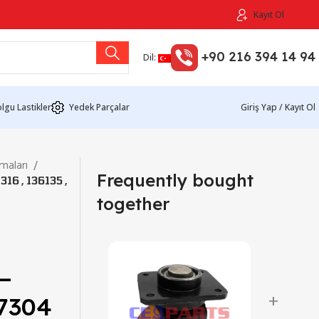
Kayıt Ol
+90 216 394 14 94
Dil:
lgu Lastikler
Yedek Parçalar
Giriş Yap / Kayıt Ol
maları
Frequently bought
6 , 136135 ,
together
–
+
47304