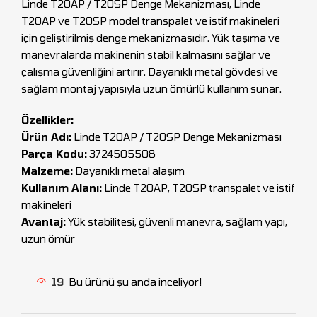
Linde T20AP / T20SP Denge Mekanizması, Linde
T20AP ve T20SP model transpalet ve istif makineleri
için geliştirilmiş denge mekanizmasıdır. Yük taşıma ve
manevralarda makinenin stabil kalmasını sağlar ve
çalışma güvenliğini artırır. Dayanıklı metal gövdesi ve
sağlam montaj yapısıyla uzun ömürlü kullanım sunar.
Özellikler:
Ürün Adı:
Linde T20AP / T20SP Denge Mekanizması
Parça Kodu:
3724505508
Malzeme:
Dayanıklı metal alaşım
Kullanım Alanı:
Linde T20AP, T20SP transpalet ve istif
makineleri
Avantaj:
Yük stabilitesi, güvenli manevra, sağlam yapı,
uzun ömür
19
Bu ürünü şu anda inceliyor!