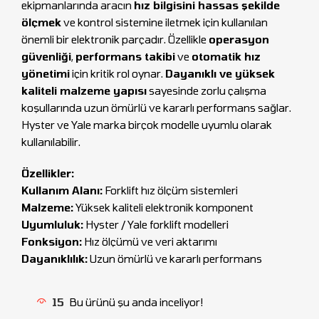
ekipmanlarında aracın
hız bilgisini hassas şekilde
ölçmek
ve kontrol sistemine iletmek için kullanılan
önemli bir elektronik parçadır. Özellikle
operasyon
güvenliği
,
performans takibi
ve
otomatik hız
yönetimi
için kritik rol oynar.
Dayanıklı ve yüksek
kaliteli malzeme yapısı
sayesinde zorlu çalışma
koşullarında uzun ömürlü ve kararlı performans sağlar.
Hyster ve Yale marka birçok modelle uyumlu olarak
kullanılabilir.
Özellikler:
Kullanım Alanı:
Forklift hız ölçüm sistemleri
Malzeme:
Yüksek kaliteli elektronik komponent
Uyumluluk:
Hyster / Yale forklift modelleri
Fonksiyon:
Hız ölçümü ve veri aktarımı
Dayanıklılık:
Uzun ömürlü ve kararlı performans
15
Bu ürünü şu anda inceliyor!