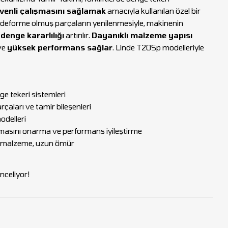
üvenli çalışmasını sağlamak
amacıyla kullanılan özel bir
a deforme olmuş parçaların yenilenmesiyle, makinenin
e
denge kararlılığı
artırılır.
Dayanıklı malzeme yapısı
ve
yüksek performans sağlar
. Linde T20Sp modelleriyle
ge tekeri sistemleri
aları ve tamir bileşenleri
delleri
asını onarma ve performans iyileştirme
li malzeme, uzun ömür
nceliyor!