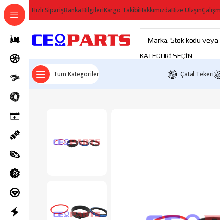
Hızlı Sipariş
Banka Bilgileri
Kargo Takibi
Hakkımızda
Bize Ulaşın
Çalışm
KATEGORI SEÇIN
Tüm Kategoriler
Çatal Tekeri