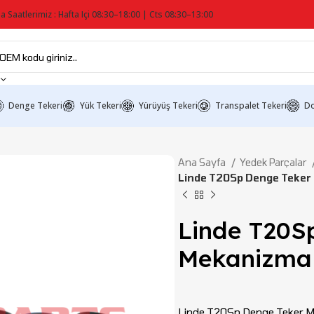
a Saatlerimiz : Hafta Içi 08:30–18:00 | Cts 08:30–13:00
Denge Tekeri
Yük Tekeri
Yürüyüş Tekeri
Transpalet Tekeri
Do
Ana Sayfa
Yedek Parçalar
Linde T20Sp Denge Teker
Linde T20S
Mekanizma 
Linde T20Sp Denge Teker Mek