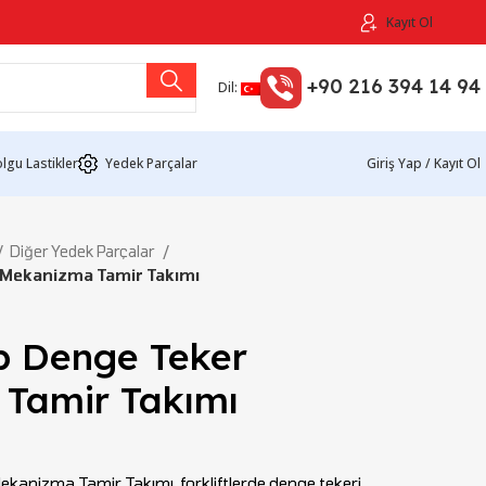
Kayıt Ol
+90 216 394 14 94
Dil:
lgu Lastikler
Yedek Parçalar
Giriş Yap / Kayıt Ol
Diğer Yedek Parçalar
 Mekanizma Tamir Takımı
p Denge Teker
Tamir Takımı
anizma Tamir Takımı, forkliftlerde denge tekeri