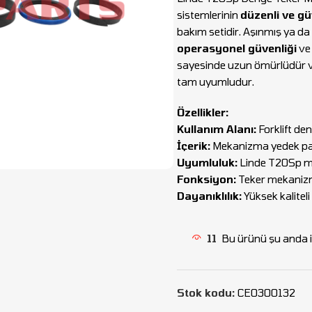
sistemlerinin
düzenli ve g
bakım setidir. Aşınmış ya d
operasyonel güvenliği
v
sayesinde uzun ömürlüdür 
tam uyumludur.
Özellikler:
Kullanım Alanı:
Forklift den
İçerik:
Mekanizma yedek parç
Uyumluluk:
Linde T20Sp mo
Fonksiyon:
Teker mekanizm
Dayanıklılık:
Yüksek kalite
11
Bu ürünü şu anda i
Stok kodu:
CEO300132