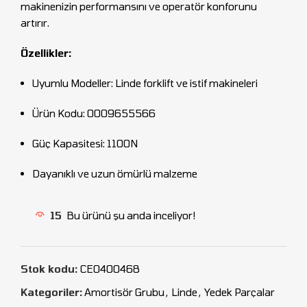
makinenizin performansını ve operatör konforunu
artırır.
Özellikler:
Uyumlu Modeller: Linde forklift ve istif makineleri
Ürün Kodu: 0009655566
Güç Kapasitesi: 1100N
Dayanıklı ve uzun ömürlü malzeme
15
Bu ürünü şu anda inceliyor!
Stok kodu:
CEO400468
Kategoriler:
Amortisör Grubu
,
Linde
,
Yedek Parçalar