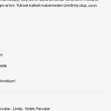
ını artırır. Yüksek kaliteli malzemeden üretilmiş olup, uzun
1
ti
eklik
nceliyor!
rçalar
,
Linde
,
Yedek Parçalar