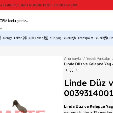
a Saatlerimiz : Hafta Içi 08:30–18:00 | Cts 08:30–13:00
Denge Tekeri
Yük Tekeri
Yürüyüş Tekeri
Transpalet Tekeri
Do
Ana Sayfa
Yedek Parçalar
Linde Düz ve Kelepçe Yay
Linde Düz v
003931400
Linde Düz ve Kelepçe Ya
yay setidir. Hem düz yay hem