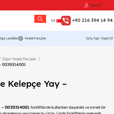
Kayıt Ol
+90 216 394 14 94
Dil:
lgu Lastikler
Yedek Parçalar
Giriş Yap / Kayıt Ol
Diğer Yedek Parçalar
 – 0039314001
e Kelepçe Yay –
1
y – 0039314001
, forkliftlerde kullanılan dayanıklı ve esnek bir
 de kelepçe yayı içeren bu ürün, Linde forkliftlerin mekanik