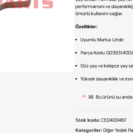
performansını ve dayanıklılığ
ömürlü kullanım sağlar.
Özellikler:
Uyumlu Marka: Linde
Parça Kodu: 003931400
Düz yay ve kelepçe yay se
Yüksek dayanıklılık ve esn
16
Bu ürünü şu anda i
Stok kodu:
CEO400487
Kategoriler:
Diğer Yedek Pa