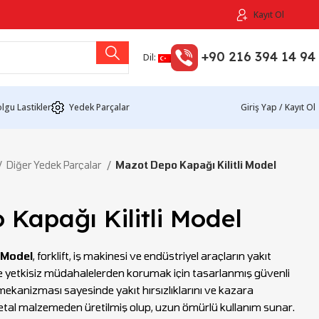
Kayıt Ol
+90 216 394 14 94
Dil:
lgu Lastikler
Yedek Parçalar
Giriş Yap / Kayıt Ol
Diğer Yedek Parçalar
Mazot Depo Kapağı Kilitli Model
Kapağı Kilitli Model
 Model
, forklift, iş makinesi ve endüstriyel araçların yakıt
 yetkisiz müdahalelerden korumak için tasarlanmış güvenli
 mekanizması sayesinde yakıt hırsızlıklarını ve kazara
metal malzemeden üretilmiş olup, uzun ömürlü kullanım sunar.