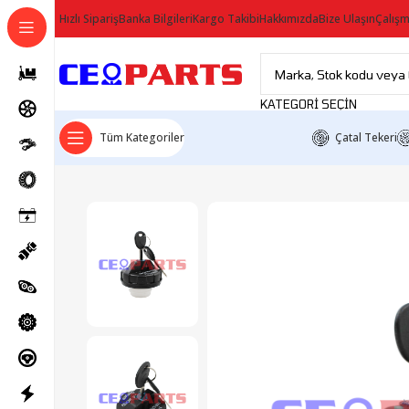
Hızlı Sipariş
Banka Bilgileri
Kargo Takibi
Hakkımızda
Bize Ulaşın
Çalışm
KATEGORI SEÇIN
Tüm Kategoriler
Çatal Tekeri