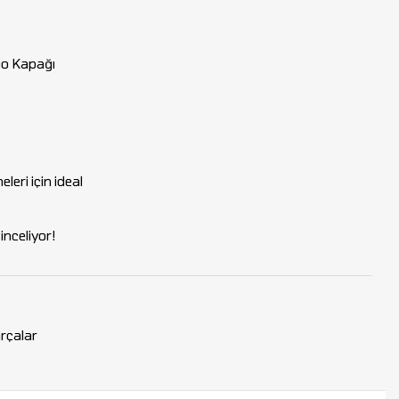
epo Kapağı
leri için ideal
nceliyor!
rçalar