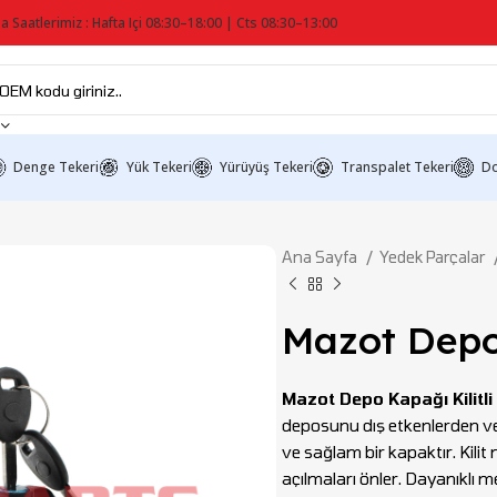
a Saatlerimiz : Hafta Içi 08:30–18:00 | Cts 08:30–13:00
Denge Tekeri
Yük Tekeri
Yürüyüş Tekeri
Transpalet Tekeri
Do
Ana Sayfa
Yedek Parçalar
Mazot Depo 
Mazot Depo Kapağı Kilitli
deposunu dış etkenlerden ve
ve sağlam bir kapaktır. Kilit
açılmaları önler. Dayanıklı 