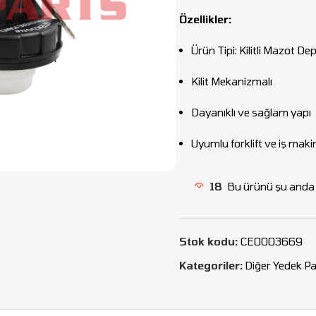
Özellikler:
Ürün Tipi: Kilitli Mazot D
Kilit Mekanizmalı
Dayanıklı ve sağlam yapı
Uyumlu forklift ve iş makine
18
Bu ürünü şu anda i
Stok kodu:
CEO003669
Kategoriler:
Diğer Yedek Pa