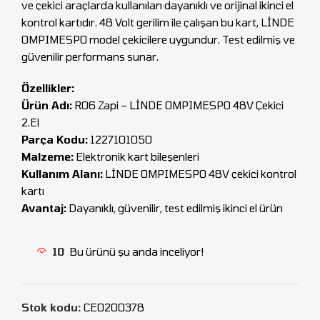
ve çekici araçlarda kullanılan dayanıklı ve orijinal ikinci el
kontrol kartıdır. 48 Volt gerilim ile çalışan bu kart, LİNDE
OMPIMESPO model çekicilere uygundur. Test edilmiş ve
güvenilir performans sunar.
Özellikler:
Ürün Adı:
R06 Zapi – LİNDE OMPIMESPO 48V Çekici
2.El
Parça Kodu:
1227101050
Malzeme:
Elektronik kart bileşenleri
Kullanım Alanı:
LİNDE OMPIMESPO 48V çekici kontrol
kartı
Avantaj:
Dayanıklı, güvenilir, test edilmiş ikinci el ürün
10
Bu ürünü şu anda inceliyor!
Stok kodu:
CEO200378