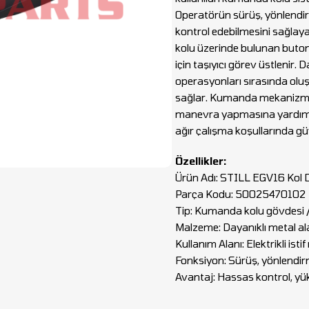
Operatörün sürüş, yönlendirm
kontrol edebilmesini sağla
kolu üzerinde bulunan butonl
için taşıyıcı görev üstlenir.
operasyonları sırasında oluş
sağlar. Kumanda mekanizmas
manevra yapmasına yardımcı
ağır çalışma koşullarında gü
Özellikler:
Ürün Adı: STILL EGV16 Kol 
Parça Kodu: 50025470102
Tip: Kumanda kolu gövdesi /
Malzeme: Dayanıklı metal a
Kullanım Alanı: Elektrikli is
Fonksiyon: Sürüş, yönlendirm
Avantaj: Hassas kontrol, yü