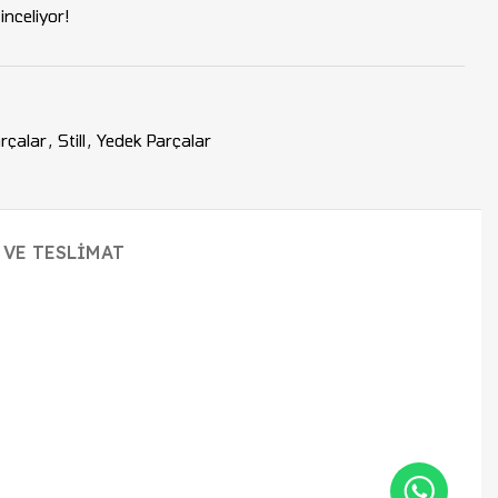
nceliyor!
rçalar
,
Still
,
Yedek Parçalar
 VE TESLIMAT