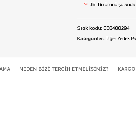
16
Bu ürünü şu anda i
Stok kodu:
CEO400294
Kategoriler:
Diğer Yedek Pa
LAMA
NEDEN BIZI TERCIH ETMELISINIZ?
KARGO