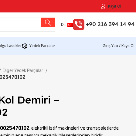
Kayıt Ol
+90 216 394 14 94
Dil:
lgu Lastikler
Yedek Parçalar
Giriş Yap / Kayıt Ol
Diğer Yedek Parçalar
50025470102
 Kol Demiri –
02
 50025470102
, elektrikli istif makineleri ve transpaletlerde
minin ana taşıyıcı mekanik bileşenlerinden biridir.