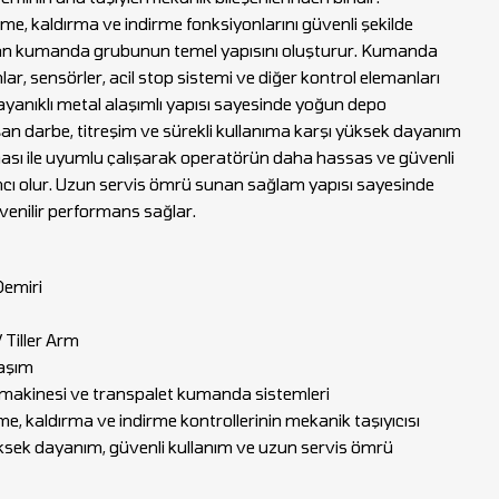
e, kaldırma ve indirme fonksiyonlarını güvenli şekilde
yan kumanda grubunun temel yapısını oluşturur. Kumanda
ar, sensörler, acil stop sistemi ve diğer kontrol elemanları
 Dayanıklı metal alaşımlı yapısı sayesinde yoğun depo
an darbe, titreşim ve sürekli kullanıma karşı yüksek dayanım
ı ile uyumlu çalışarak operatörün daha hassas ve güvenli
 olur. Uzun servis ömrü sunan sağlam yapısı sayesinde
venilir performans sağlar.
Demiri
 Tiller Arm
laşım
tif makinesi ve transpalet kumanda sistemleri
e, kaldırma ve indirme kontrollerinin mekanik taşıyıcısı
ksek dayanım, güvenli kullanım ve uzun servis ömrü