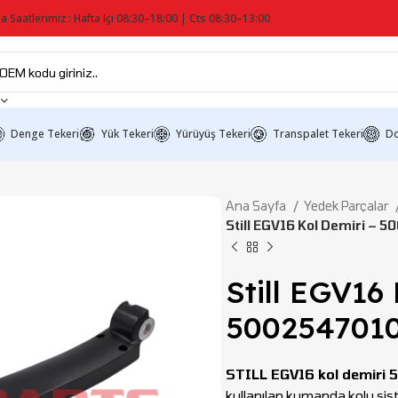
a Saatlerimiz : Hafta Içi 08:30–18:00 | Cts 08:30–13:00
Denge Tekeri
Yük Tekeri
Yürüyüş Tekeri
Transpalet Tekeri
Do
Ana Sayfa
Yedek Parçalar
Still EGV16 Kol Demiri – 
Still EGV16
500254701
STILL EGV16 kol demiri
kullanılan kumanda kolu siste